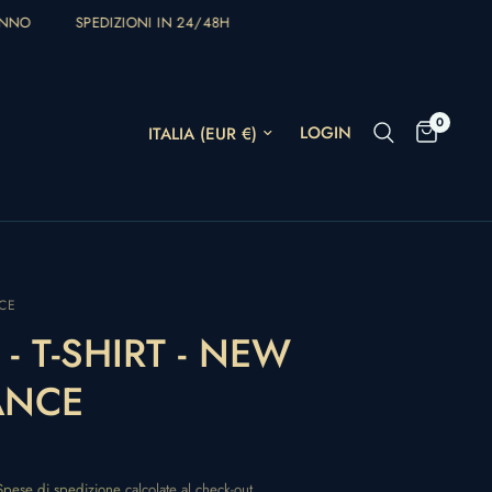
NNO
SPEDIZIONI IN 24/48H
0
Aggiorna paese/area geografica
LOGIN
CE
 - T-SHIRT - NEW
ANCE
Spese di spedizione
calcolate al check-out.