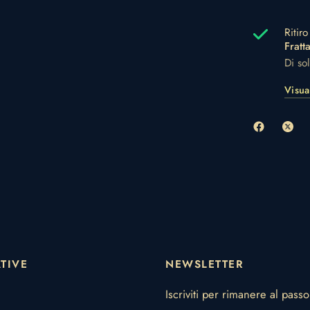
Ritir
Fratt
Di so
Visua
TIVE
NEWSLETTER
Iscriviti per rimanere al pass