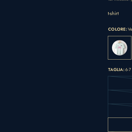
t-shirt
COLORE:
V
TAGLIA:
6-7