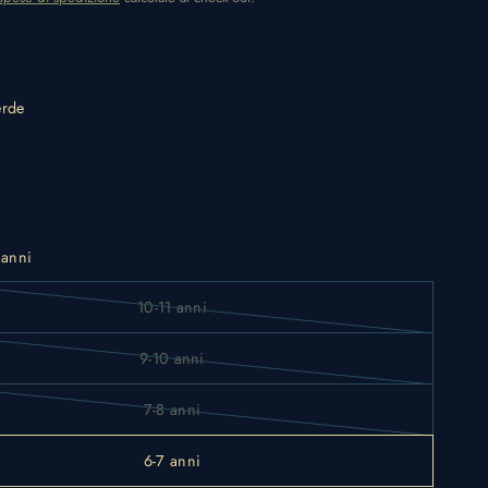
erde
 anni
10-11 anni
9-10 anni
7-8 anni
6-7 anni