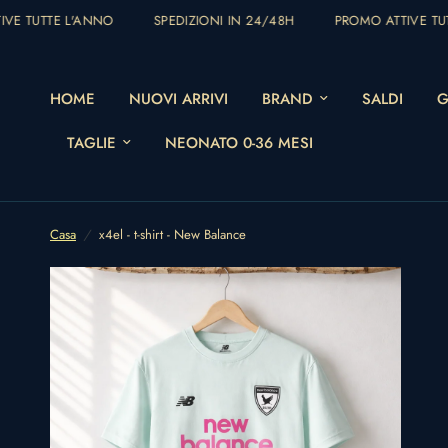
E TUTTE L'ANNO
SPEDIZIONI IN 24/48H
PROMO ATTIVE TUT
HOME
NUOVI ARRIVI
BRAND
SALDI
G
TAGLIE
NEONATO 0-36 MESI
Casa
/
x4el - t-shirt - New Balance