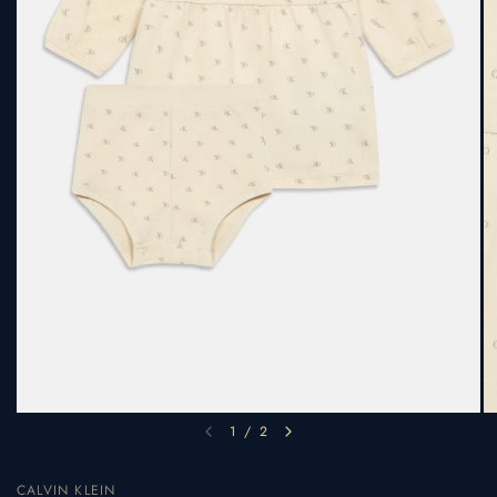
1
/
2
CALVIN KLEIN