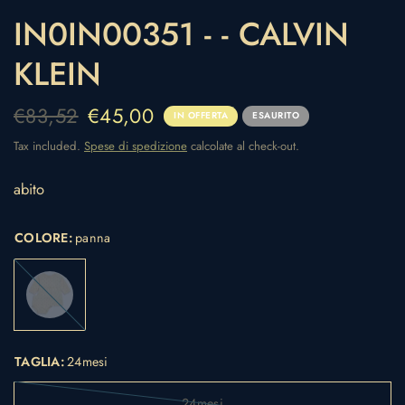
IN0IN00351 - - CALVIN
KLEIN
€83,52
€45,00
IN OFFERTA
ESAURITO
Tax included.
Spese di spedizione
calcolate al check-out.
abito
COLORE:
panna
panna
TAGLIA:
24mesi
24mesi