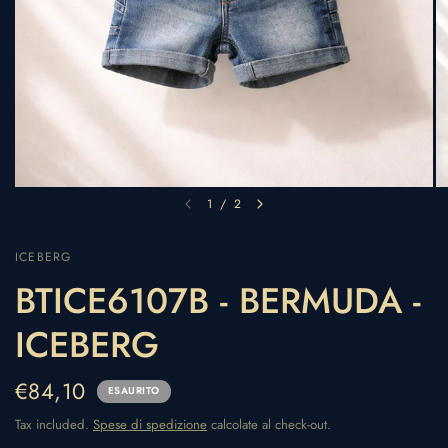
1
/
2
ICEBERG
BTICE6107B - BERMUDA -
ICEBERG
€84,10
ESAURITO
Tax included.
Spese di spedizione
calcolate al check-out.