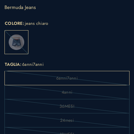
Bermuda Jeans
COLORE:
jeans chiaro
jeans
chiaro
TAGLIA:
6anni7anni
6anni7anni
4anni
36MESI
24mesi