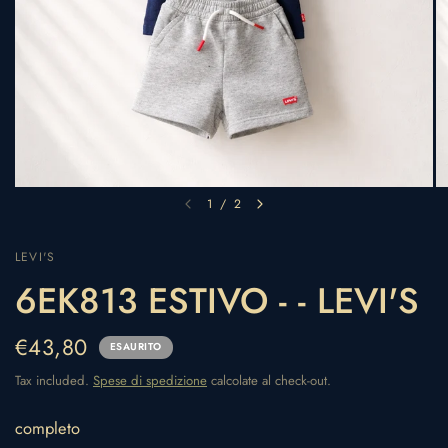
1
/
2
LEVI'S
6EK813 ESTIVO - - LEVI'S
€43,80
ESAURITO
Tax included.
Spese di spedizione
calcolate al check-out.
completo