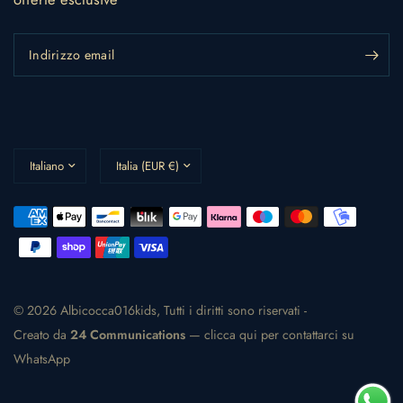
Indirizzo email
Aggiorna
Aggiorna
paese/area
paese/area
geografica
geografica
© 2026 Albicocca016kids, Tutti i diritti sono riservati -
Creato da
24 Communications
— clicca qui per contattarci su
WhatsApp