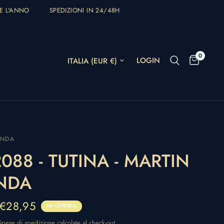
 L'ANNO
SPEDIZIONI IN 24/48H
0
Aggiorna paese/area geografica
LOGIN
ANDA
088 - TUTINA - MARTIN
NDA
€28,95
IN OFFERTA
Spese di spedizione
calcolate al check-out.