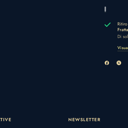
Ritir
Fratt
Di so
Visua
TIVE
NEWSLETTER