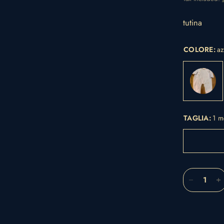
tutina
COLORE:
a
TAGLIA:
1 m